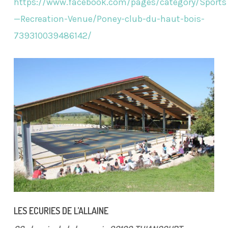
https://www.facebook.com/pages/category/Sports
—Recreation-Venue/Poney-club-du-haut-bois-
739310039486142/
LES ECURIES DE L’ALLAINE