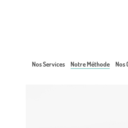
Skip
to
main
content
Nos Services
Notre Méthode
Nos 