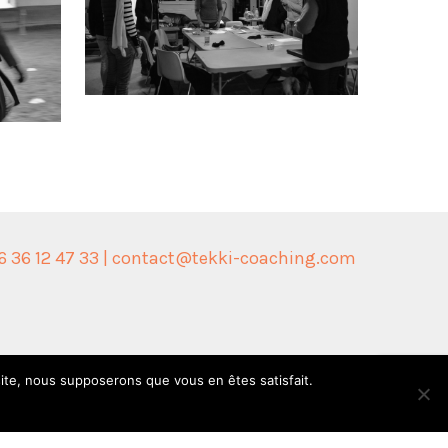
6 36 12 47 33 | contact@tekki-coaching.com
 site, nous supposerons que vous en êtes satisfait.
facebook