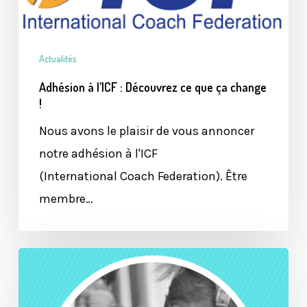
Découvrez
ce
que
Actualités
ça
Adhésion à l’ICF : Découvrez ce que ça change
change
!
!
Nous avons le plaisir de vous annoncer
notre adhésion à l'ICF
(International Coach Federation). Être
membre…
ATELIERS
PARENT-
ENFANT