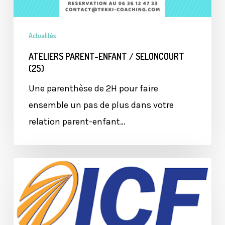
Actualités
ATELIERS PARENT-ENFANT / SELONCOURT
(25)
Une parenthèse de 2H pour faire
ensemble un pas de plus dans votre
relation parent-enfant…
Adhésion
à
l’ICF
: