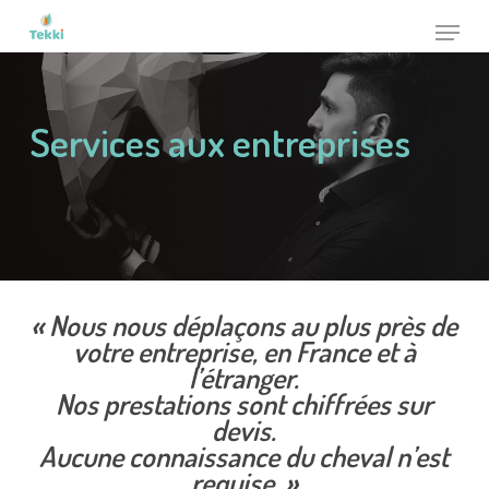
Skip
Menu
to
Close
main
Menu
content
Services aux entreprises
« Nous nous déplaçons au plus près de
votre entreprise, en France et à
l’étranger.
Nos prestations sont chiffrées sur
devis.
Aucune connaissance du cheval n’est
requise. »